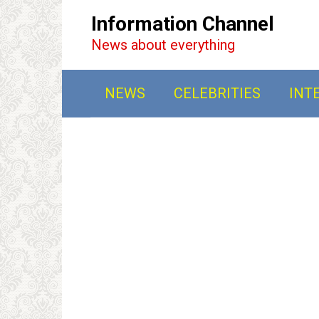
Перейти
Information Channel
к
News about everything
контенту
NEWS
CELEBRITIES
INT