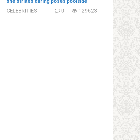
she strikes daring poses poolside
CELEBRITIES
0
129623