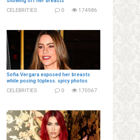
showing off her brеаsts
CELEBRITIES
0
174986
Sofia Vergara ехроsеd her brеаsts
while posing tօpless. spiсy photos
CELEBRITIES
0
170567