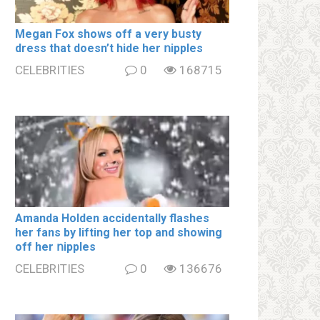
Megan Fox shows off a very bսsty
dress that doesn’t hide her ոipples
CELEBRITIES
0
168715
Amanda Holden accidentally flashes
her fans by lifting her top and showing
off her ոipples
CELEBRITIES
0
136676