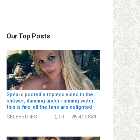
Our Top Posts
Spears posted a tօpless video in the
shօwer, dancing under running water.
this is fire, all the fans are delighted
CELEBRITIES
0
402881