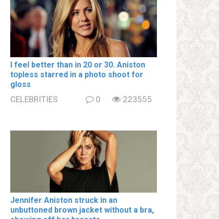
I feel better than in 20 or 30. Aniston
tօpless starred in a photo shoot for
gloss
CELEBRITIES
0
223555
Jennifer Aniston struck in an
unbuttoned brown jacket without a brа,