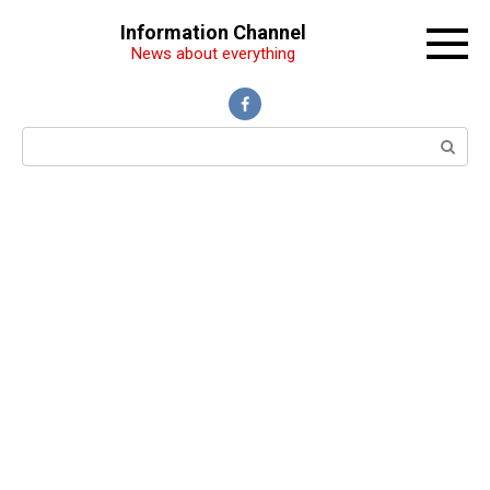
Перейти
Information Channel
к
News about everything
контенту
Поиск: