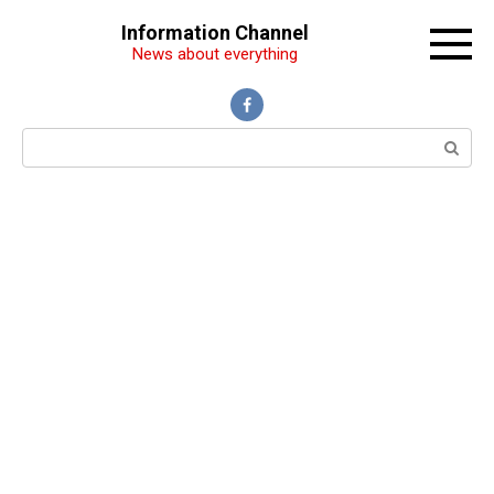
Перейти
Information Channel
к
News about everything
контенту
Поиск: