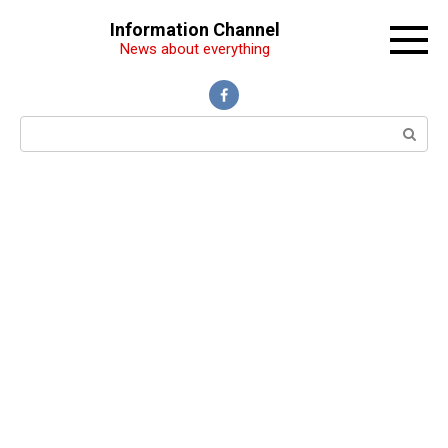
Перейти
Information Channel
к
News about everything
контенту
Поиск: