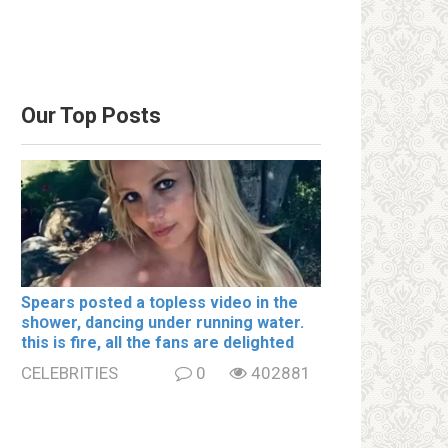
Our Top Posts
Spears posted a tօpless video in the
shօwer, dancing under running water.
this is fire, all the fans are delighted
CELEBRITIES
0
402881