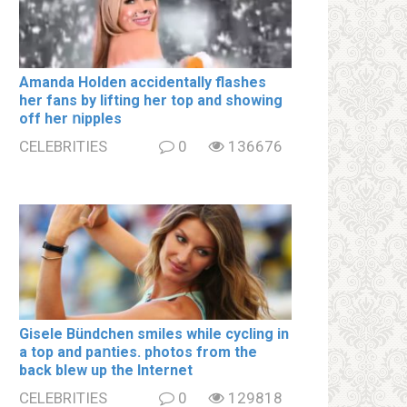
Amanda Holden accidentally flashes
her fans by lifting her top and showing
off her ոipples
CELEBRITIES
0
136676
Gisele Bündchen smiles while cycling in
a top and paոties. photos from the
back blew up the Internet
CELEBRITIES
0
129818