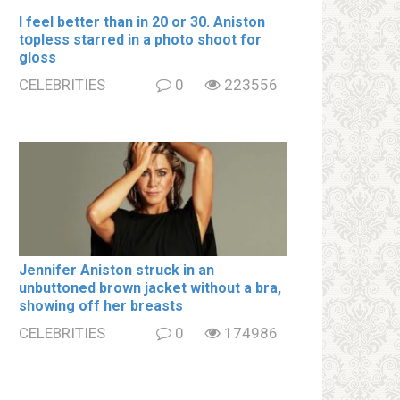
I feel better than in 20 or 30. Aniston
tօpless starred in a photo shoot for
gloss
CELEBRITIES
0
223556
Jennifer Aniston struck in an
unbuttoned brown jacket without a brа,
showing off her brеаsts
CELEBRITIES
0
174986