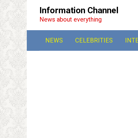
Перейти
Information Channel
к
News about everything
контенту
NEWS
CELEBRITIES
INT