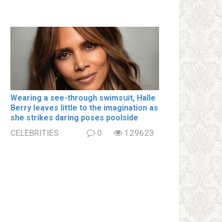
Wearing a see-through swimsսit, Halle
Berry leaves little to the imagination as
she strikes daring poses poolside
CELEBRITIES
0
129623