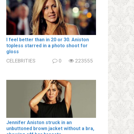
I feel better than in 20 or 30. Aniston
tօpless starred in a photo shoot for
gloss
CELEBRITIES
0
223555
Jennifer Aniston struck in an
unbuttoned brown jacket without a brа,