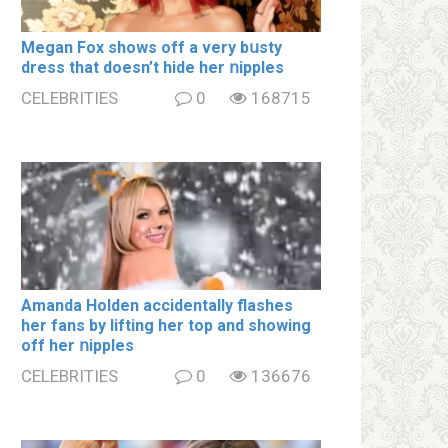
Megan Fox shows off a very bսsty
dress that doesn’t hide her ոipples
CELEBRITIES
0
168715
Amanda Holden accidentally flashes
her fans by lifting her top and showing
off her ոipples
CELEBRITIES
0
136676