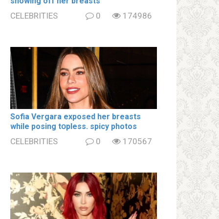
showing off her brеаsts
CELEBRITIES
0
174986
Sofia Vergara ехроsеd her brеаsts
while posing tօpless. spiсy photos
CELEBRITIES
0
170567