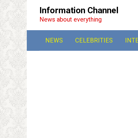
Перейти
Information Channel
к
News about everything
контенту
NEWS
CELEBRITIES
INT