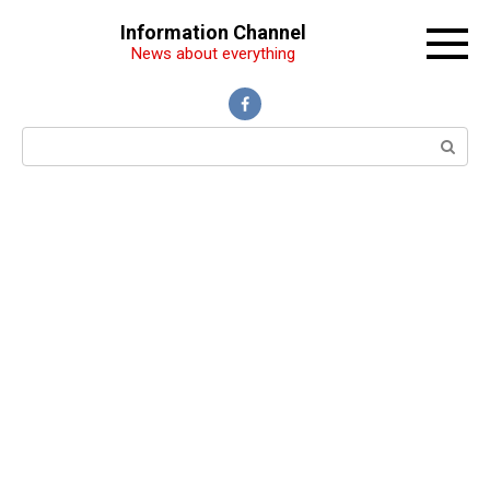
Перейти
Information Channel
к
News about everything
контенту
Поиск: